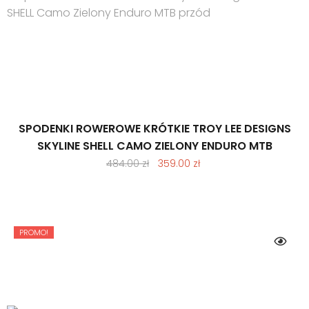
SPODENKI ROWEROWE KRÓTKIE TROY LEE DESIGNS
SKYLINE SHELL CAMO ZIELONY ENDURO MTB
Pierwotna
Aktualna
484.00
zł
359.00
zł
cena
cena
wynosiła:
wynosi:
484.00 zł.
359.00 zł.
PROMO!