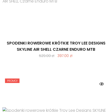
SPODENKI ROWEROWE KRÓTKIE TROY LEE DESIGNS
SKYLINE AIR SHELL CZARNE ENDURO MTB
Pierwotna
Aktualna
529.00
zł
397.00
zł
cena
cena
wynosiła:
wynosi:
529.00 zł.
397.00 zł.
PROMO!