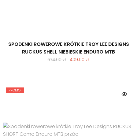
SPODENKI ROWEROWE KRÓTKIE TROY LEE DESIGNS
RUCKUS SHELL NIEBIESKIE ENDURO MTB
Pierwotna
Aktualna
574.00
zł
409.00
zł
cena
cena
wynosiła:
wynosi:
574.00 zł.
409.00 zł.
PROMO!