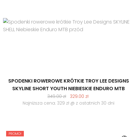
SPODENKI ROWEROWE KRÓTKIE TROY LEE DESIGNS
SKYLINE SHORT YOUTH NIEBIESKIE ENDURO MTB
Pierwotna
Aktualna
349.00
zł
329.00
zł
cena
cena
Najniższa cena: 329 zł @ z ostatnich 30 dni
wynosiła:
wynosi:
349.00 zł.
329.00 zł.
PROMO!