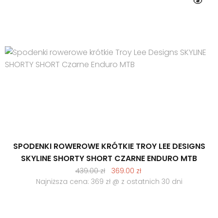
SPODENKI ROWEROWE KRÓTKIE TROY LEE DESIGNS
SKYLINE SHORTY SHORT CZARNE ENDURO MTB
Pierwotna
Aktualna
439.00
zł
369.00
zł
cena
cena
Najniższa cena: 369 zł @ z ostatnich 30 dni
wynosiła:
wynosi:
439.00 zł.
369.00 zł.