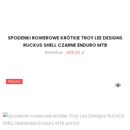
SPODENKI ROWEROWE KRÓTKIE TROY LEE DESIGNS
RUCKUS SHELL CZARNE ENDURO MTB
Pierwotna
Aktualna
574.00
zł
409.00
zł
cena
cena
wynosiła:
wynosi:
574.00 zł.
409.00 zł.
PROMO!