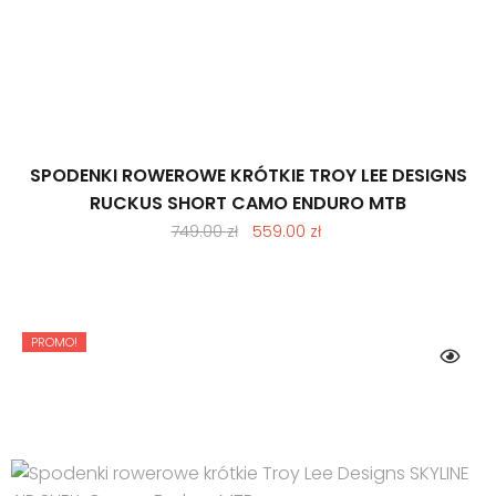
SPODENKI ROWEROWE KRÓTKIE TROY LEE DESIGNS
RUCKUS SHORT CAMO ENDURO MTB
Pierwotna
Aktualna
749.00
zł
559.00
zł
cena
cena
wynosiła:
wynosi:
749.00 zł.
559.00 zł.
PROMO!