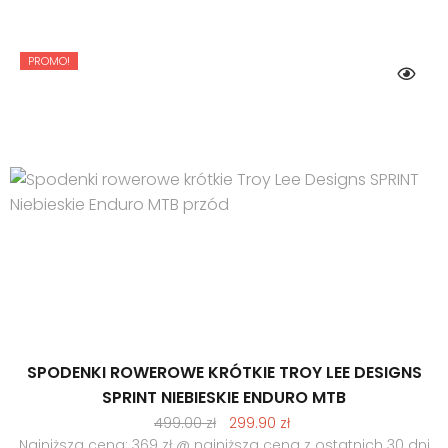
499.00 zł.
299.90 zł.
PROMO!
SPODENKI ROWEROWE KRÓTKIE TROY LEE DESIGNS
SPRINT NIEBIESKIE ENDURO MTB
Pierwotna
Aktualna
499.00
zł
299.90
zł
cena
cena
Najniższa cena: 369 zł @ najniższa cena z ostatnich 30 dni