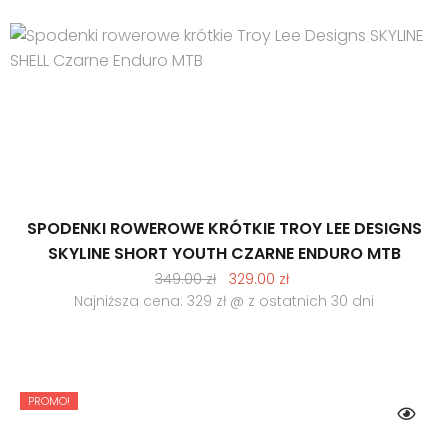
SPODENKI ROWEROWE KRÓTKIE TROY LEE DESIGNS
SKYLINE SHORT YOUTH CZARNE ENDURO MTB
Pierwotna
Aktualna
349.00
zł
329.00
zł
cena
cena
Najniższa cena: 329 zł @ z ostatnich 30 dni
wynosiła:
wynosi:
349.00 zł.
329.00 zł.
PROMO!