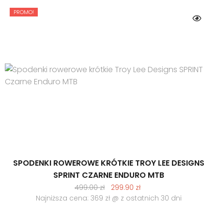
PROMO!
SPODENKI ROWEROWE KRÓTKIE TROY LEE DESIGNS
SPRINT CZARNE ENDURO MTB
Pierwotna
Aktualna
499.00
zł
299.90
zł
cena
cena
Najniższa cena: 369 zł @ z ostatnich 30 dni
wynosiła:
wynosi: