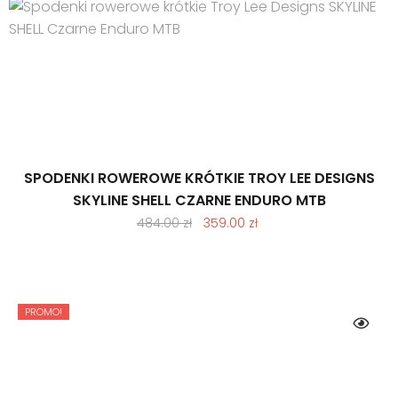
SPODENKI ROWEROWE KRÓTKIE TROY LEE DESIGNS
SKYLINE SHELL CZARNE ENDURO MTB
Pierwotna
Aktualna
484.00
zł
359.00
zł
cena
cena
wynosiła:
wynosi:
484.00 zł.
359.00 zł.
PROMO!