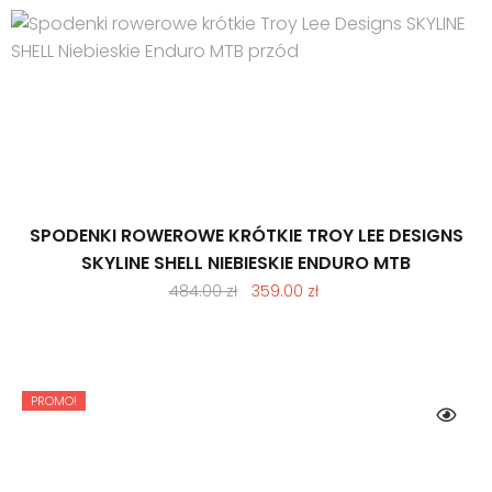
SPODENKI ROWEROWE KRÓTKIE TROY LEE DESIGNS
SKYLINE SHELL NIEBIESKIE ENDURO MTB
Pierwotna
Aktualna
484.00
zł
359.00
zł
cena
cena
wynosiła:
wynosi:
484.00 zł.
359.00 zł.
PROMO!