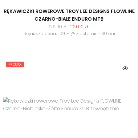
RĘKAWICZKI ROWEROWE TROY LEE DESIGNS FLOWLINE
CZARNO-BIAŁE ENDURO MTB
Pierwotna
Aktualna
129.00
zł
109.00
zł
cena
cena
Najniższa cena: 109 zł @ z ostatnich 30 dni
wynosiła:
wynosi:
129.00 zł.
109.00 zł.
PROMO!