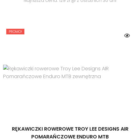
cena
cena
Najniższa cena: 129 zł @ z ostatnich 30 dni
wynosiła:
wynosi:
160.00 zł.
129.00 zł.
PROMO!
RĘKAWICZKI ROWEROWE TROY LEE DESIGNS AIR
POMARAŃCZOWE ENDURO MTB