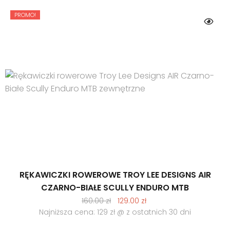
PROMO!
RĘKAWICZKI ROWEROWE TROY LEE DESIGNS AIR
CZARNO-BIAŁE SCULLY ENDURO MTB
Pierwotna
Aktualna
160.00
zł
129.00
zł
cena
cena
Najniższa cena: 129 zł @ z ostatnich 30 dni
wynosiła:
wynosi: