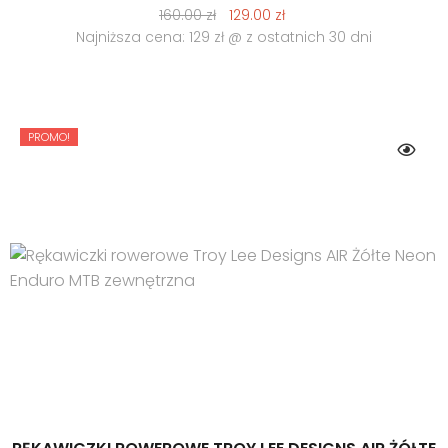
Pierwotna
Aktualna
160.00
zł
129.00
zł
cena
cena
Najniższa cena: 129 zł @ z ostatnich 30 dni
wynosiła:
wynosi:
160.00 zł.
129.00 zł.
PROMO!