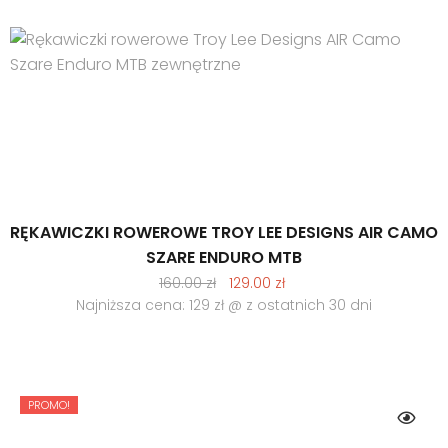
RĘKAWICZKI ROWEROWE TROY LEE DESIGNS AIR CAMO
SZARE ENDURO MTB
Pierwotna
Aktualna
160.00
zł
129.00
zł
cena
cena
Najniższa cena: 129 zł @ z ostatnich 30 dni
wynosiła:
wynosi:
160.00 zł.
129.00 zł.
PROMO!