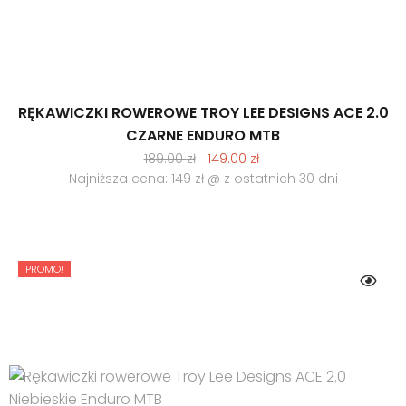
RĘKAWICZKI ROWEROWE TROY LEE DESIGNS ACE 2.0
CZARNE ENDURO MTB
Pierwotna
Aktualna
189.00
zł
149.00
zł
cena
cena
Najniższa cena: 149 zł @ z ostatnich 30 dni
wynosiła:
wynosi:
189.00 zł.
149.00 zł.
PROMO!