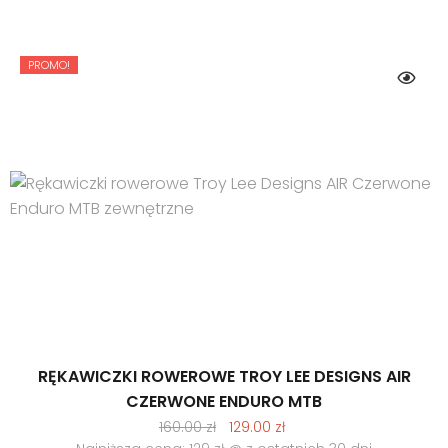
160.00 zł.
129.00 zł.
PROMO!
RĘKAWICZKI ROWEROWE TROY LEE DESIGNS AIR
CZERWONE ENDURO MTB
Pierwotna
Aktualna
160.00
zł
129.00
zł