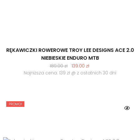
RĘKAWICZKI ROWEROWE TROY LEE DESIGNS ACE 2.0
NIEBIESKIE ENDURO MTB
Pierwotna
Aktualna
189.00
zł
139.00
zł
cena
cena
Najniższa cena: 139 zł @ z ostatnich 30 dni
wynosiła:
wynosi:
189.00 zł.
139.00 zł.
PROMO!