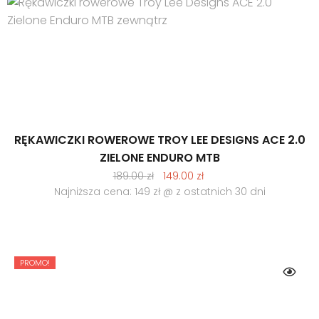
RĘKAWICZKI ROWEROWE TROY LEE DESIGNS ACE 2.0
ZIELONE ENDURO MTB
Pierwotna
Aktualna
189.00
zł
149.00
zł
cena
cena
Najniższa cena: 149 zł @ z ostatnich 30 dni
wynosiła:
wynosi:
189.00 zł.
149.00 zł.
PROMO!