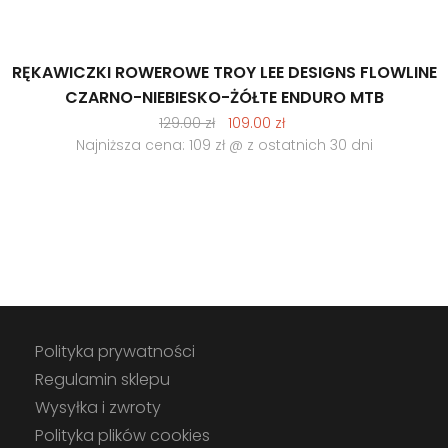
RĘKAWICZKI ROWEROWE TROY LEE DESIGNS FLOWLINE
CZARNO-NIEBIESKO-ŻÓŁTE ENDURO MTB
Pierwotna
Aktualna
129.00
zł
109.00
zł
cena
cena
Najniższa cena: 109 zł @ z ostatnich 30 dni
wynosiła:
wynosi:
129.00 zł.
109.00 zł.
Polityka prywatności
Regulamin sklepu
Wysyłka i zwroty
Polityka plików cookies