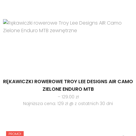
RĘKAWICZKI ROWEROWE TROY LEE DESIGNS AIR CAMO
ZIELONE ENDURO MTB
Zakres
–
129.00
zł
cen:
Najniższa cena: 129 zł @ z ostatnich 30 dni
od
119.00 zł
do
129.00 zł
PROMO!