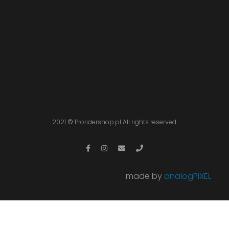
2021 ©
Proridershop.pl
All rights reserved.
made by
analogPIXEL