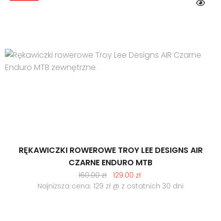
RĘKAWICZKI ROWEROWE TROY LEE DESIGNS AIR
CZARNE ENDURO MTB
Pierwotna
Aktualna
160.00
zł
129.00
zł
cena
cena
Najniższa cena: 129 zł @ z ostatnich 30 dni
wynosiła:
wynosi:
160.00 zł.
129.00 zł.