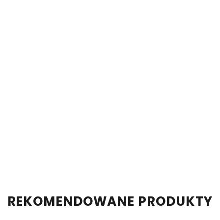
KOBIETA
MĘŻCZYZNA
JUNIOR
KASKI
OCHRANIACZE
GOGLE I OKULARY
REKOMENDOWANE PRODUKTY