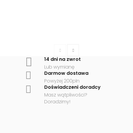
ENDURO MORO CZARNO
CZERWONY
14 dni na zwrot
Lub wymianę
Darmow dostawa
Powyżej 200pln
Doświadczeni doradcy
Masz wątpliwości?
Doradzimy!