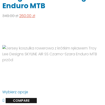
wybrać
Enduro MTB
na
stronie
Pierwotna
Aktualna
349.00
zł
260.00
zł
produktu
cena
cena
wynosiła:
wynosi:
349.00 zł.
260.00 zł.
Ten
Wybierz opcje
produkt
COMPARE
ma