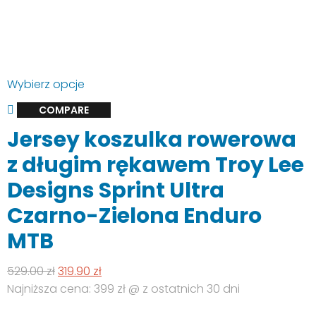
Ten
Wybierz opcje
produkt
COMPARE
ma
Jersey koszulka rowerowa
wiele
wariantów.
z długim rękawem Troy Lee
Opcje
Designs Sprint Ultra
można
wybrać
Czarno-Zielona Enduro
na
MTB
stronie
produktu
Pierwotna
Aktualna
529.00
zł
319.90
zł
cena
cena
Najniższa cena: 399 zł @ z ostatnich 30 dni
wynosiła:
wynosi: