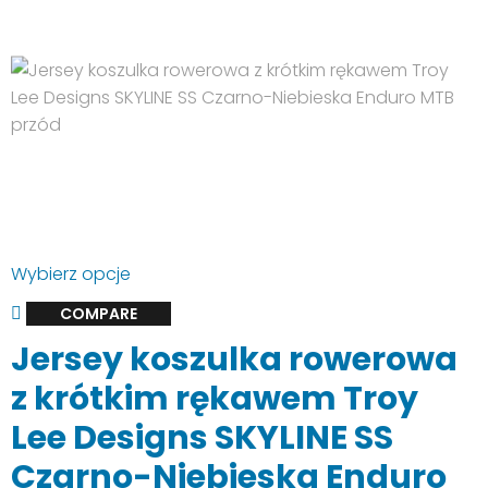
664.00 zł.
499.00 zł.
Ten
Wybierz opcje
produkt
COMPARE
ma
Jersey koszulka rowerowa
wiele
wariantów.
z krótkim rękawem Troy
Opcje
Lee Designs SKYLINE SS
można
wybrać
Czarno-Niebieska Enduro