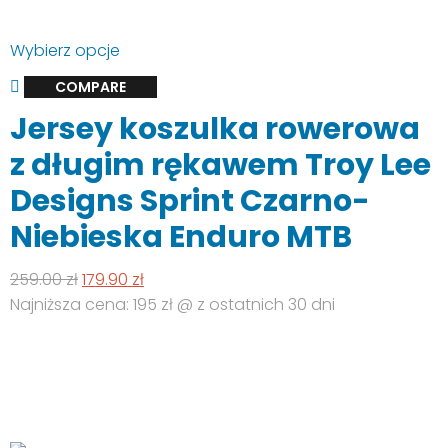
Ten
Wybierz opcje
produkt
COMPARE
ma
Jersey koszulka rowerowa
wiele
wariantów.
z długim rękawem Troy Lee
Opcje
Designs Sprint Czarno-
można
wybrać
Niebieska Enduro MTB
na
stronie
Pierwotna
Aktualna
259.00
zł
179.90
zł
produktu
cena
cena
Najniższa cena: 195 zł @ z ostatnich 30 dni
wynosiła:
wynosi:
259.00 zł.
179.90 zł.