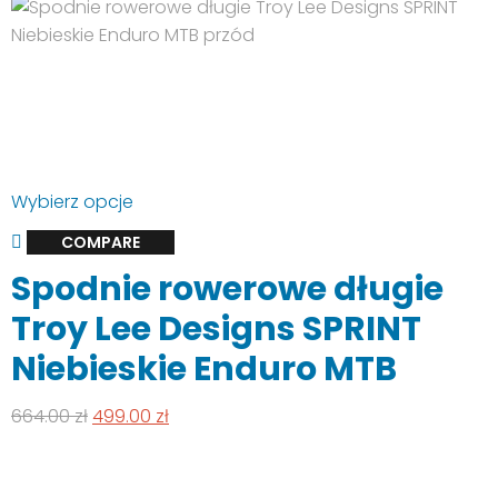
Ten
Wybierz opcje
produkt
COMPARE
ma
Spodnie rowerowe długie
wiele
wariantów.
Troy Lee Designs SPRINT
Opcje
Niebieskie Enduro MTB
można
wybrać
Pierwotna
Aktualna
664.00
zł
499.00
zł
na
cena
cena
stronie
wynosiła:
wynosi:
produktu