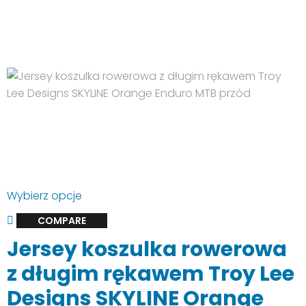
529.00 zł.
319.90 zł.
Ten
Wybierz opcje
produkt
COMPARE
ma
Jersey koszulka rowerowa
wiele
wariantów.
z długim rękawem Troy Lee
Opcje
Designs SKYLINE Orange
można