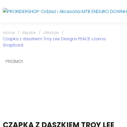
Home
/
Męskie
/
Lifestyle
/
Czapka z daszkiem Troy Lee Designs PEACE czarna
Snapback
PROMO!
PROMO!
PROMO!
PROMO!
PROMO!
PROMO!
PROMO!
CZAPKA Z DASZKIEM TROY LEE