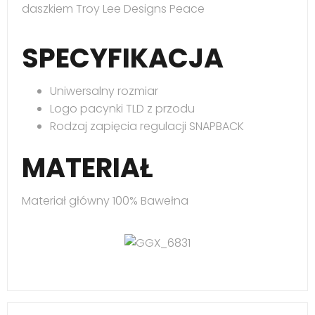
daszkiem Troy Lee Designs Peace
SPECYFIKACJA
Uniwersalny rozmiar
Logo pacynki TLD z przodu
Rodzaj zapięcia regulacji SNAPBACK
MATERIAŁ
Materiał główny 100% Bawełna