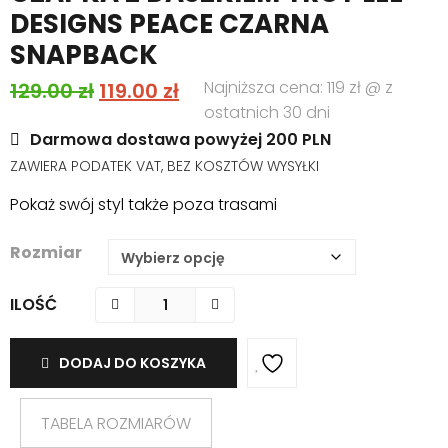
DESIGNS PEACE CZARNA
SNAPBACK
Pierwotna
Aktualna
Najniższa cena: 119 zł @ z
129.00
zł
119.00
zł
ostatnich 30 dni
cena
cena
Darmowa dostawa powyżej 200 PLN
wynosiła:
wynosi:
ZAWIERA PODATEK VAT, BEZ KOSZTÓW WYSYŁKI
129.00 zł.
119.00 zł.
Pokaż swój styl także poza trasami
Rozmiar
ILOŚĆ
DODAJ DO KOSZYKA
TABELA ROZMIARÓW