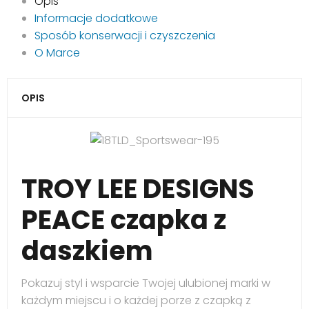
Opis
Informacje dodatkowe
Sposób konserwacji i czyszczenia
O Marce
OPIS
TROY LEE DESIGNS
PEACE czapka z
daszkiem
Pokazuj styl i wsparcie Twojej ulubionej marki w
każdym miejscu i o każdej porze z czapką z