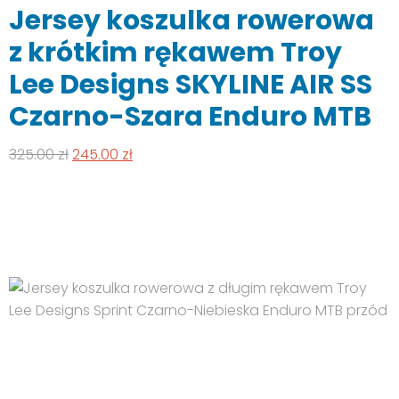
Jersey koszulka rowerowa
wiele
wariantów.
z krótkim rękawem Troy
Opcje
Lee Designs SKYLINE AIR SS
można
wybrać
Czarno-Szara Enduro MTB
na
stronie
Pierwotna
Aktualna
325.00
zł
245.00
zł
produktu
cena
cena
wynosiła:
wynosi:
325.00 zł.
245.00 zł.