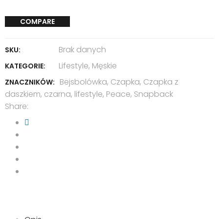
COMPARE
Brak danych
SKU:
Lifestyle
,
Męskie
KATEGORIE:
Bejsbolówka
,
Czapka
,
Czapka z
ZNACZNIKÓW:
daszkiem
,
czarna
,
lifestyle
,
Peace
,
Snapback
Share: