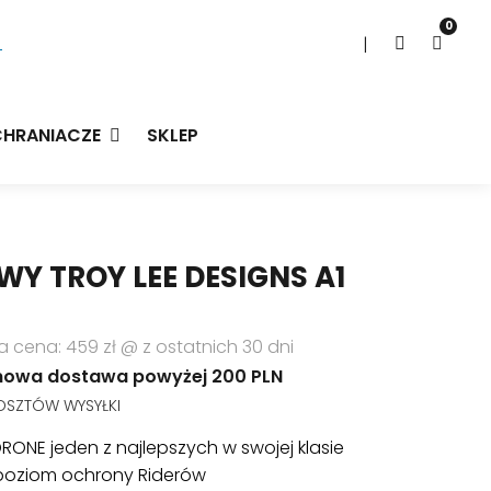
0
|
HRANIACZE
SKLEP
Y TROY LEE DESIGNS A1
a cena: 459 zł @ z ostatnich 30 dni
owa dostawa powyżej 200 PLN
KOSZTÓW WYSYŁKI
DRONE jeden z najlepszych w swojej klasie
 poziom ochrony Riderów