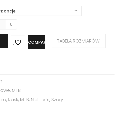
ł
TABELA ROZMIARÓW
COMPARE
h
rowe
,
MTB
uro
,
Kask
,
MTB
,
Niebieski
,
Szary