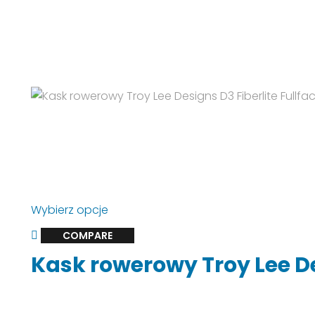
Opcje
można
wybrać
na
stronie
produktu
Ten
Wybierz opcje
produkt
COMPARE
ma
Kask rowerowy Troy Lee D
wiele
wariantów.
Opcje
można