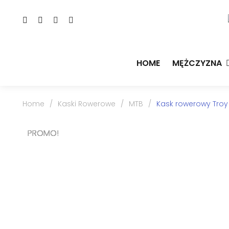
HOME
MĘŻCZYZNA
Home
/
Kaski Rowerowe
/
MTB
/
Kask rowerowy Troy
PROMO!
PROMO!
PROMO!
PROMO!