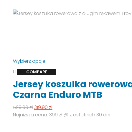
Ten
Wybierz opcje
produkt
COMPARE
ma
Jersey koszulka rowerowa
wiele
wariantów.
Czarna Enduro MTB
Opcje
można
Pierwotna
Aktualna
529.00
zł
319.90
zł
wybrać
cena
cena
Najniższa cena: 399 zł @ z ostatnich 30 dni
na
wynosiła:
wynosi:
stronie
529.00 zł.
319.90 zł.