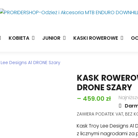
KOBIETA
JUNIOR
KASKI ROWEROWE
OC
 Lee Designs A1 DRONE Szary
KASK ROWEROW
DRONE SZARY
Zakres
Najniższ
–
459.00
zł
Darm
cen:
ZAWIERA PODATEK VAT, BEZ 
od
Kask Troy Lee Designs A1 
379.90 zł
z licznymi nagrodami za
do