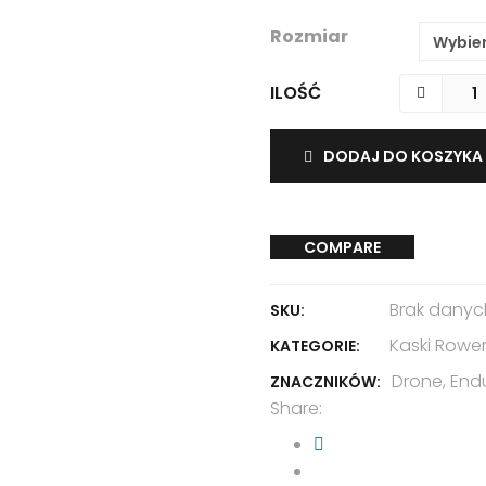
459.00 z
Rozmiar
ILOŚĆ
DODAJ DO KOSZYKA
COMPARE
Brak danyc
SKU:
Kaski Rowe
KATEGORIE:
Drone
,
End
ZNACZNIKÓW:
Share: