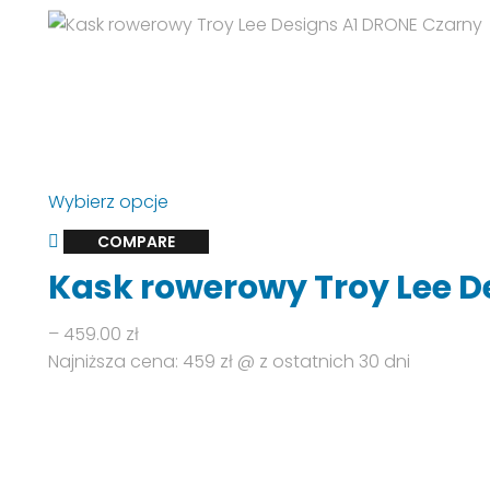
Ten
Wybierz opcje
produkt
COMPARE
ma
Kask rowerowy Troy Lee D
wiele
wariantów.
Zakres
–
459.00
zł
Opcje
cen:
Najniższa cena: 459 zł @ z ostatnich 30 dni
można
od
wybrać
379.90 zł
na
do
stronie
459.00 zł
produktu