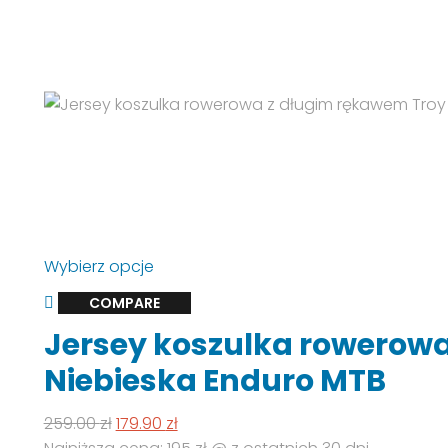
produktu
Ten
Wybierz opcje
produkt
COMPARE
ma
Jersey koszulka rowerowa
wiele
wariantów.
Niebieska Enduro MTB
Opcje
można
Pierwotna
Aktualna
259.00
zł
179.90
zł
wybrać
cena
cena