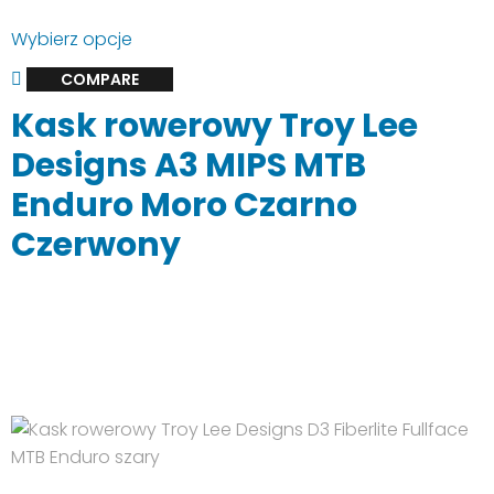
Ten
Wybierz opcje
produkt
COMPARE
ma
Kask rowerowy Troy Lee
wiele
wariantów.
Designs A3 MIPS MTB
Opcje
Enduro Moro Czarno
można
wybrać
Czerwony
na
stronie
produktu