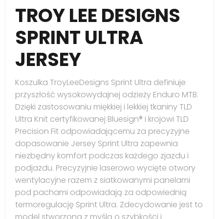
TROY LEE DESIGNS
SPRINT ULTRA
JERSEY
Koszulka TroyLeeDesigns Sprint Ultra definiuje
przyszłość wysokowydajnej odzieży Enduro MTB.
Dzięki zastosowaniu miękkiej i lekkiej tkaniny TLD
Ultra Knit certyfikowanej Bluesign® i krojowi TLD
Precision Fit odpowiadającemu za precyzyjne
dopasowanie Jersey Sprint Ultra zapewnia
niezbędny komfort podczas każdego zjazdu i
podjazdu. Precyzyjnie laserowo wycięte otwory
wentylacyjne razem z siatkowanymi panelami
pod pachami odpowiadają za odpowiednią
termoregulację Sprint Ultra. Zdecydowanie jest to
model stworzona z myślą o szybkości i