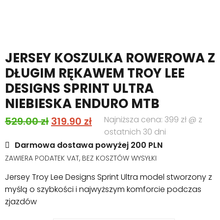
JERSEY KOSZULKA ROWEROWA Z
DŁUGIM RĘKAWEM TROY LEE
DESIGNS SPRINT ULTRA
NIEBIESKA ENDURO MTB
Pierwotna
Aktualna
Najniższa cena: 399 zł @ z
529.00
zł
319.90
zł
ostatnich 30 dni
cena
cena
Darmowa dostawa powyżej 200 PLN
wynosiła:
wynosi:
ZAWIERA PODATEK VAT, BEZ KOSZTÓW WYSYŁKI
529.00 zł.
319.90 zł.
Jersey Troy Lee Designs Sprint Ultra model stworzony z
myślą o szybkości i najwyższym komforcie podczas
zjazdów