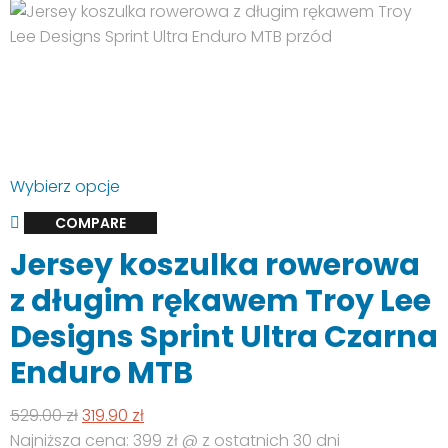
Ten
Wybierz opcje
produkt
COMPARE
ma
Jersey koszulka rowerowa
wiele
wariantów.
z długim rękawem Troy Lee
Opcje
Designs Sprint Ultra Czarna
można
wybrać
Enduro MTB
na
stronie
Pierwotna
Aktualna
529.00
zł
319.90
zł
produktu
cena
cena
Najniższa cena: 399 zł @ z ostatnich 30 dni