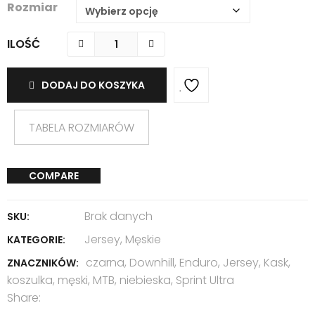
Rozmiar
ILOŚĆ
DODAJ DO KOSZYKA
TABELA ROZMIARÓW
COMPARE
Brak danych
SKU:
Jersey
,
Męskie
KATEGORIE:
czarna
,
Downhill
,
Enduro
,
Jersey
,
Kask
,
ZNACZNIKÓW:
koszulka
,
męski
,
MTB
,
niebieska
,
Sprint Ultra
Share: