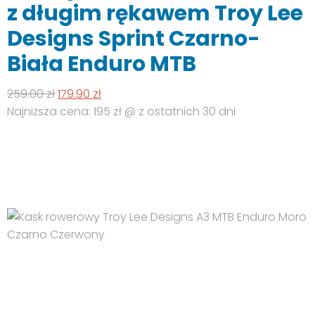
wariantów.
z długim rękawem Troy Lee
Opcje
Designs Sprint Czarno-
można
wybrać
Biała Enduro MTB
na
stronie
Pierwotna
Aktualna
259.00
zł
179.90
zł
produktu
cena
cena
Najniższa cena: 195 zł @ z ostatnich 30 dni
wynosiła:
wynosi:
259.00 zł.
179.90 zł.