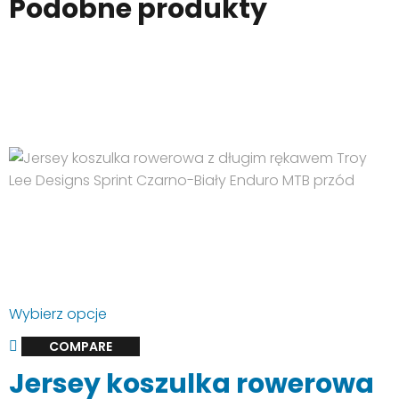
Podobne produkty
Ten
Wybierz opcje
produkt
COMPARE
ma
Jersey koszulka rowerowa
wiele