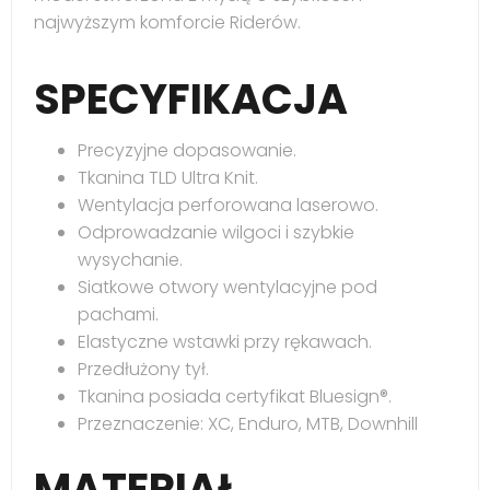
najwyższym komforcie Riderów.
SPECYFIKACJA
Precyzyjne dopasowanie.
Tkanina TLD Ultra Knit.
Wentylacja perforowana laserowo.
Odprowadzanie wilgoci i szybkie
wysychanie.
Siatkowe otwory wentylacyjne pod
pachami.
Elastyczne wstawki przy rękawach.
Przedłużony tył.
Tkanina posiada certyfikat Bluesign®.
Przeznaczenie: XC, Enduro, MTB, Downhill
MATERIAŁ