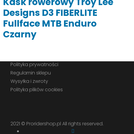
Kask rowerowy Troy Lee
wiele
wariantów.
Designs D3 FIBERLITE
Opcje
Fullface MTB Enduro
można
wybrać
Czarny
na
stronie
produktu
Polityka prywatności
Regulamin sklepu
Wysyłka i zwroty
Polityka plików cookies
2021 ©
Proridershop.pl
All rights reserved.