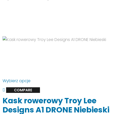
wynosiła:
wynosi:
529.00 zł.
319.90 zł.
Ten
Wybierz opcje
produkt
COMPARE
ma
Kask rowerowy Troy Lee
wiele
wariantów.
Designs A1 DRONE Niebieski
Opcje